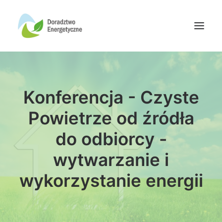
Oferta doradców
Konferencja - Czyste
Aktualności
Wydarzenia
Powietrze od źródła
Oferta finansowania
do odbiorcy -
Wiedza
wytwarzanie i
Media
wykorzystanie energii
Kontakt
Wyszukiwanie