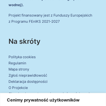
wodnej).
Projekt finansowany jest z Funduszy Europejskich
z Programu FEnIKS 2021-2027
Na skróty
Polityka cookies
Regulamin
Mapa strony
Zgłoś nieprawidłowość
Deklaracja dostępności
O Projekcie
Obowiązek przestrzegania zasad równościowych
Cenimy prywatność użytkowników
oraz warunków podstawowych