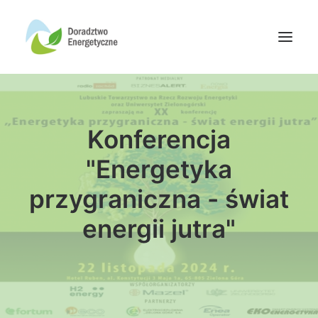
Oferta doradców
Konferencja
Aktualności
Wydarzenia
"Energetyka
Oferta finansowania
przygraniczna - świat
Wiedza
energii jutra"
Media
Kontakt
Wyszukiwanie