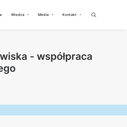
a
Wiedza
Media
Kontakt
owiska - współpraca
nego