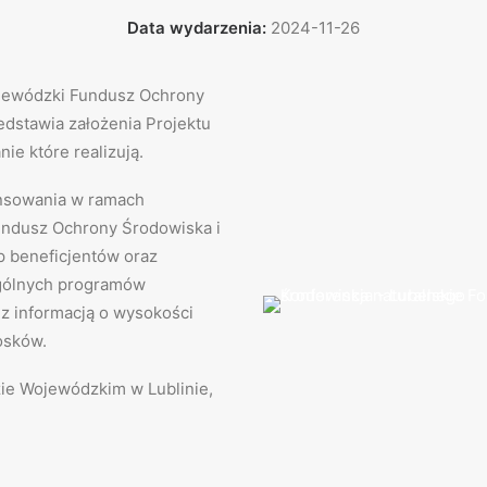
Data wydarzenia:
2024-11-26
ojewódzki Fundusz Ochrony
edstawia założenia Projektu
ie które realizują.
ansowania w ramach
ndusz Ochrony Środowiska i
p beneficjentów oraz
gólnych programów
z informacją o wysokości
osków.
zie Wojewódzkim w Lublinie,