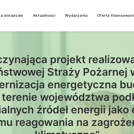
ta doradców
Aktualności
Wydarzenia
Oferta finansowani
czynająca projekt realizo
stwowej Straży Pożarnej w
rnizacja energetyczna b
a terenie województwa pod
lnych źródeł energii jako 
u reagowania na zagrożeni