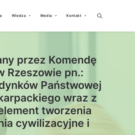
a
Wiedza
Media
Kontakt
wany przez Komendę
 Rzeszowie pn.:
udynków Państwowej
karpackiego wraz z
element tworzenia
a cywilizacyjne i