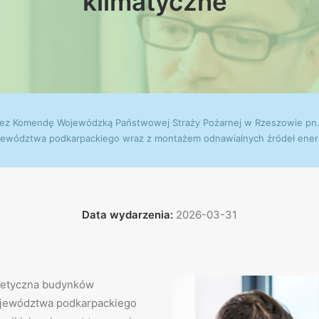
klimatyczne”
przez Komendę Wojewódzką Państwowej Straży Pożarnej w Rzeszowie pn
jewództwa podkarpackiego wraz z montażem odnawialnych źródeł energ
Data wydarzenia:
2026-03-31
getyczna budynków
ojewództwa podkarpackiego