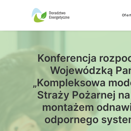
Ofer
Konferencja rozpo
Wojewódzką Pań
„Kompleksowa mode
Straży Pożarnej n
montażem odnawia
odpornego system