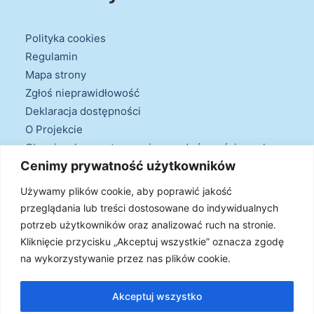
Polityka cookies
Regulamin
Mapa strony
Zgłoś nieprawidłowość
Deklaracja dostępności
O Projekcie
Obowiązek przestrzegania zasad równościowych
Cenimy prywatność użytkowników
oraz warunków podstawowych
Klauzule informacyjne
Używamy plików cookie, aby poprawić jakość
przeglądania lub treści dostosowane do indywidualnych
potrzeb użytkowników oraz analizować ruch na stronie.
Kliknięcie przycisku „Akceptuj wszystkie” oznacza zgodę
na wykorzystywanie przez nas plików cookie.
© 2026 Projekt Doradztwa Energetycznego. Wszystkie prawa
zastrzeżone
Akceptuj wszystko