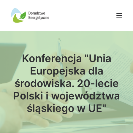
Oferta doradców
Konferencja "Unia
Aktualności
Wydarzenia
Europejska dla
Oferta finansowania
środowiska. 20-lecie
Wiedza
Polski i województwa
Media
śląskiego w UE"
Kontakt
Wyszukiwanie