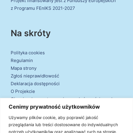
Projekt finansowany jest z Funduszy Europejskich
z Programu FEnIKS 2021-2027
Na skróty
Polityka cookies
Regulamin
Mapa strony
Zgłoś nieprawidłowość
Deklaracja dostępności
O Projekcie
Obowiązek przestrzegania zasad równościowych
Cenimy prywatność użytkowników
oraz warunków podstawowych
Klauzule informacyjne
Używamy plików cookie, aby poprawić jakość
przeglądania lub treści dostosowane do indywidualnych
potrzeb użytkowników oraz analizować ruch na stronie.