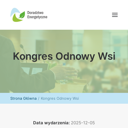
Oferta doradców
Kongres Odnowy Wsi
Aktualności
Wydarzenia
Oferta finansowania
Wiedza
Media
Strona Główna
Kongres Odnowy Wsi
Kontakt
Wyszukiwanie
Data wydarzenia:
2025-12-05