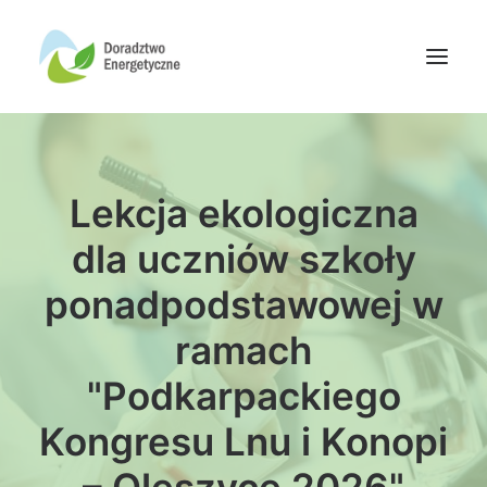
Oferta doradców
Lekcja ekologiczna
Aktualności
Wydarzenia
dla uczniów szkoły
Oferta finansowania
ponadpodstawowej w
Wiedza
ramach
Media
"Podkarpackiego
Kontakt
Kongresu Lnu i Konopi
Wyszukiwanie