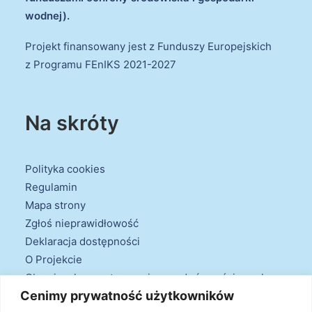
wodnej).
Projekt finansowany jest z Funduszy Europejskich
z Programu FEnIKS 2021-2027
Na skróty
Polityka cookies
Regulamin
Mapa strony
Zgłoś nieprawidłowość
Deklaracja dostępności
O Projekcie
Obowiązek przestrzegania zasad równościowych
Cenimy prywatność użytkowników
oraz warunków podstawowych