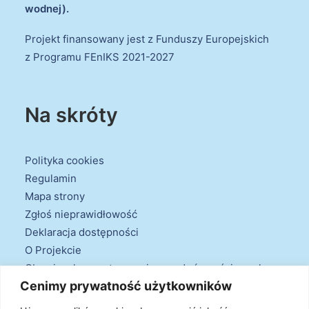
wodnej).
Projekt finansowany jest z Funduszy Europejskich
z Programu FEnIKS 2021-2027
Na skróty
Polityka cookies
Regulamin
Mapa strony
Zgłoś nieprawidłowość
Deklaracja dostępności
O Projekcie
Obowiązek przestrzegania zasad równościowych
Cenimy prywatność użytkowników
oraz warunków podstawowych
Klauzule informacyjne