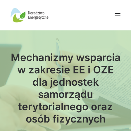
Oferta doradców
Mechanizmy wsparcia
Aktualności
Wydarzenia
w zakresie EE i OZE
Oferta finansowania
dla jednostek
Wiedza
samorządu
Media
terytorialnego oraz
Kontakt
osób fizycznych
Wyszukiwanie