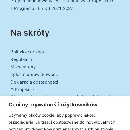
Projekt finansowany jest z Funduszy Europejskich
z Programu FEnIKS 2021-2027
Na skróty
Polityka cookies
Regulamin
Mapa strony
Zgłoś nieprawidłowość
Deklaracja dostępności
O Projekcie
Obowiązek przestrzegania zasad równościowych
Cenimy prywatność użytkowników
oraz warunków podstawowych
Klauzule informacyjne
Używamy plików cookie, aby poprawić jakość
przeglądania lub treści dostosowane do indywidualnych
potrzeb użytkowników oraz analizować ruch na stronie.