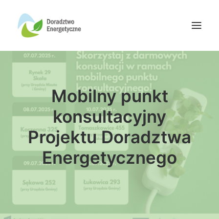
Oferta doradców
Mobilny punkt
Aktualności
Wydarzenia
konsultacyjny
Oferta finansowania
Projektu Doradztwa
Wiedza
Energetycznego
Media
Kontakt
Wyszukiwanie