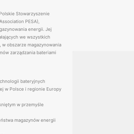
Polskie Stowarzyszenie
Association PESA),
gazynowania energii. Jej
iałających we wszystkich
j, w obszarze magazynowania
emów zarządzania bateriami
echnologii bateryjnych
ej w Polsce i regionie Europy
mkniętym w przemyśle
zeństwa magazynów energii