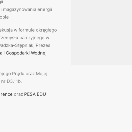
ii
i i magazynowania energii
ropie
skusja w formule okrągłego
przemysłu bateryjnego w
awadzka-Stępniak, Prezes
 i Gospodarki Wodnej
ojego Prądu oraz Mojej
 nr D3.11b.
erence
oraz
PESA EDU