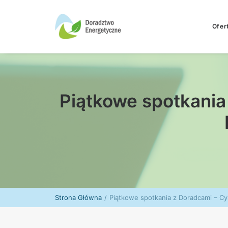
Ofer
Piątkowe spotkania
Strona Główna
Piątkowe spotkania z Doradcami – Cy