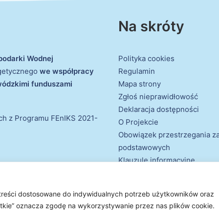
Na skróty
podarki Wodnej
Polityka cookies
rgetycznego
we współpracy
Regulamin
ewódzkimi funduszami
Mapa strony
Zgłoś nieprawidłowość
Deklaracja dostępności
ich z Programu FEnIKS 2021-
O Projekcie
Obowiązek przestrzegania 
podstawowych
Klauzule informacyjne
 treści dostosowane do indywidualnych potrzeb użytkowników oraz
e prawa zastrzeżone
ystkie” oznacza zgodę na wykorzystywanie przez nas plików cookie.