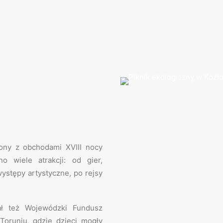
zony z obchodami XVIII nocy
no wiele atrakcji: od gier,
ystępy artystyczne, po rejsy
ał też Wojewódzki Fundusz
oruniu, gdzie dzieci mogły