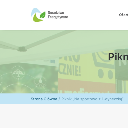
Ofer
Pik
Strona Główna
Piknik „Na sportowo z 1-dyneczką”