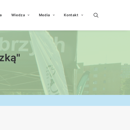
a
Wiedza
Media
Kontakt
zką"