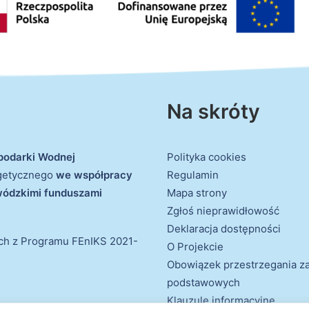
Na skróty
podarki Wodnej
Polityka cookies
rgetycznego
we współpracy
Regulamin
ewódzkimi funduszami
Mapa strony
Zgłoś nieprawidłowość
Deklaracja dostępności
ich z Programu FEnIKS 2021-
O Projekcie
Obowiązek przestrzegania 
podstawowych
Klauzule informacyjne