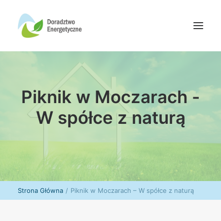
Oferta doradców
Piknik w Moczarach -
Aktualności
Wydarzenia
W spółce z naturą
Oferta finansowania
Wiedza
Media
Kontakt
Strona Główna
Piknik w Moczarach – W spółce z naturą
Wyszukiwanie