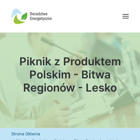
Oferta doradców
Piknik z Produktem
Aktualności
Wydarzenia
Polskim - Bitwa
Oferta finansowania
Regionów - Lesko
Wiedza
Media
Kontakt
Wyszukiwanie
Strona Główna