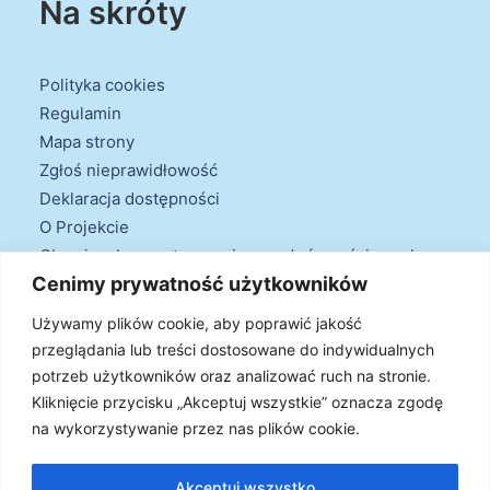
Na skróty
Polityka cookies
Regulamin
Mapa strony
Zgłoś nieprawidłowość
Deklaracja dostępności
O Projekcie
Obowiązek przestrzegania zasad równościowych
Cenimy prywatność użytkowników
oraz warunków podstawowych
Klauzule informacyjne
Używamy plików cookie, aby poprawić jakość
przeglądania lub treści dostosowane do indywidualnych
potrzeb użytkowników oraz analizować ruch na stronie.
Kliknięcie przycisku „Akceptuj wszystkie” oznacza zgodę
na wykorzystywanie przez nas plików cookie.
© 2026 Projekt Doradztwa Energetycznego. Wszystkie prawa
zastrzeżone
Akceptuj wszystko