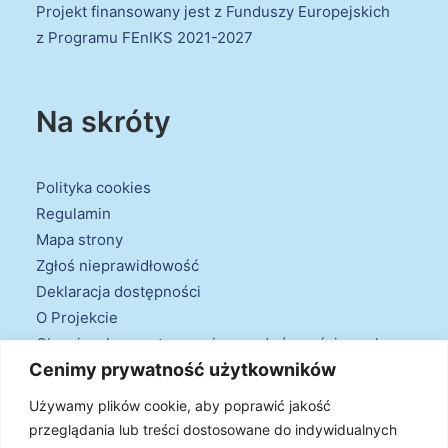
Projekt finansowany jest z Funduszy Europejskich
z Programu FEnIKS 2021-2027
Na skróty
Polityka cookies
Regulamin
Mapa strony
Zgłoś nieprawidłowość
Deklaracja dostępności
O Projekcie
Obowiązek przestrzegania zasad równościowych
Cenimy prywatność użytkowników
oraz warunków podstawowych
Klauzule informacyjne
Używamy plików cookie, aby poprawić jakość
przeglądania lub treści dostosowane do indywidualnych