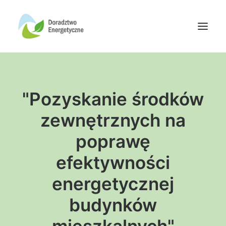
Oferta doradców
"Pozyskanie środków
Aktualności
Wydarzenia
zewnętrznych na
Oferta finansowania
poprawę
Wiedza
efektywności
Media
energetycznej
Kontakt
budynków
Wyszukiwanie