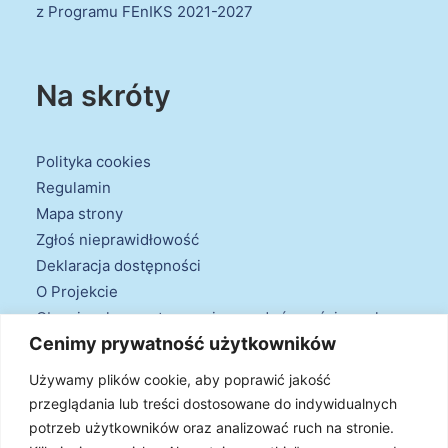
z Programu FEnIKS 2021-2027
Na skróty
Polityka cookies
Regulamin
Mapa strony
Zgłoś nieprawidłowość
Deklaracja dostępności
O Projekcie
Obowiązek przestrzegania zasad równościowych
Cenimy prywatność użytkowników
oraz warunków podstawowych
Klauzule informacyjne
Używamy plików cookie, aby poprawić jakość
przeglądania lub treści dostosowane do indywidualnych
potrzeb użytkowników oraz analizować ruch na stronie.