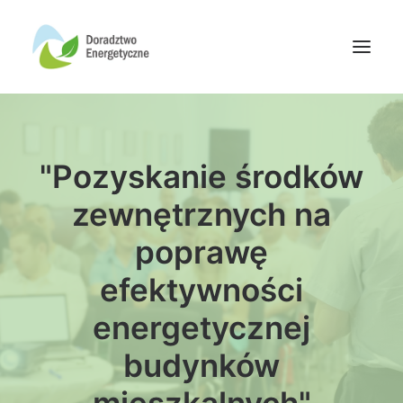
Oferta doradców
"Pozyskanie środków
Aktualności
Wydarzenia
zewnętrznych na
Oferta finansowania
poprawę
Wiedza
efektywności
Media
energetycznej
Kontakt
budynków
Wyszukiwanie