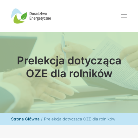
Oferta doradców
Prelekcja dotycząca
Aktualności
Wydarzenia
OZE dla rolników
Oferta finansowania
Wiedza
Media
Kontakt
Strona Główna
Prelekcja dotycząca OZE dla rolników
Wyszukiwanie