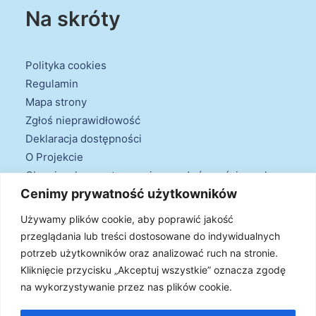
Na skróty
Polityka cookies
Regulamin
Mapa strony
Zgłoś nieprawidłowość
Deklaracja dostępności
O Projekcie
Obowiązek przestrzegania zasad równościowych
Cenimy prywatność użytkowników
oraz warunków podstawowych
Klauzule informacyjne
Używamy plików cookie, aby poprawić jakość
przeglądania lub treści dostosowane do indywidualnych
potrzeb użytkowników oraz analizować ruch na stronie.
Kliknięcie przycisku „Akceptuj wszystkie” oznacza zgodę
na wykorzystywanie przez nas plików cookie.
© 2026 Projekt Doradztwa Energetycznego. Wszystkie prawa
zastrzeżone