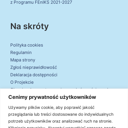
z Programu FEnIKS 2021-2027
Na skróty
Polityka cookies
Regulamin
Mapa strony
Zgłoś nieprawidłowość
Deklaracja dostępności
O Projekcie
Obowiązek przestrzegania zasad równościowych
Cenimy prywatność użytkowników
oraz warunków podstawowych
Klauzule informacyjne
Używamy plików cookie, aby poprawić jakość
przeglądania lub treści dostosowane do indywidualnych
potrzeb użytkowników oraz analizować ruch na stronie.
Kliknięcie przycisku „Akceptuj wszystkie” oznacza zgodę