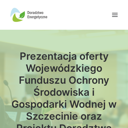
Oferta doradców
Prezentacja oferty
Aktualności
Wydarzenia
Wojewódzkiego
Oferta finansowania
Funduszu Ochrony
Wiedza
Środowiska i
Media
Gospodarki Wodnej w
Kontakt
Szczecinie oraz
Wyszukiwanie