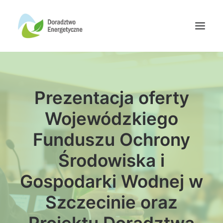
Oferta doradców
Prezentacja oferty
Aktualności
Wydarzenia
Wojewódzkiego
Oferta finansowania
Funduszu Ochrony
Wiedza
Środowiska i
Media
Gospodarki Wodnej w
Kontakt
Szczecinie oraz
Wyszukiwanie