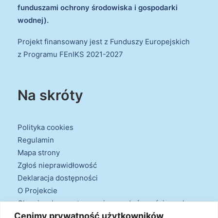
funduszami ochrony środowiska i gospodarki
wodnej).
Projekt finansowany jest z Funduszy Europejskich
z Programu FEnIKS 2021-2027
Na skróty
Polityka cookies
Regulamin
Mapa strony
Zgłoś nieprawidłowość
Deklaracja dostępności
O Projekcie
Obowiązek przestrzegania zasad równościowych
Cenimy prywatność użytkowników
oraz warunków podstawowych