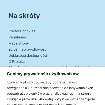
Na skróty
Polityka cookies
Regulamin
Mapa strony
Zgłoś nieprawidłowość
Deklaracja dostępności
O Projekcie
Obowiązek przestrzegania zasad równościowych
Cenimy prywatność użytkowników
oraz warunków podstawowych
Klauzule informacyjne
Używamy plików cookie, aby poprawić jakość
przeglądania lub treści dostosowane do indywidualnych
potrzeb użytkowników oraz analizować ruch na stronie.
Kliknięcie przycisku „Akceptuj wszystkie” oznacza zgodę
na wykorzystywanie przez nas plików cookie.