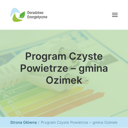
Oferta doradców
Program Czyste
Aktualności
Wydarzenia
Powietrze – gmina
Oferta finansowania
Ozimek
Wiedza
Media
Kontakt
Wyszukiwanie
Strona Główna
Program Czyste Powietrze – gmina Ozimek