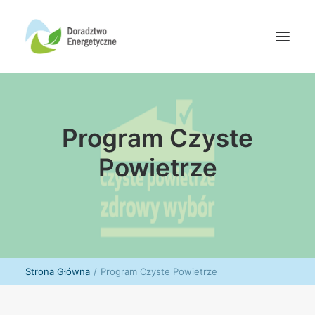
Oferta doradców
Program Czyste
Aktualności
Wydarzenia
Powietrze
Oferta finansowania
Wiedza
Media
Kontakt
Strona Główna
Program Czyste Powietrze
Wyszukiwanie