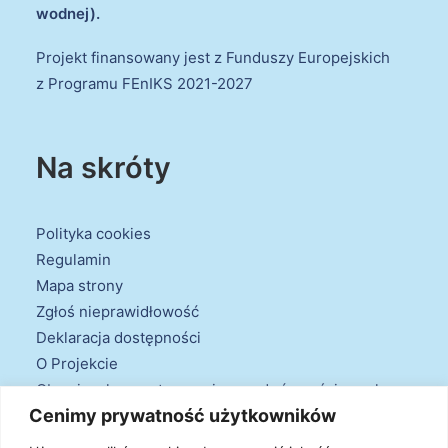
wodnej).
Projekt finansowany jest z Funduszy Europejskich
z Programu FEnIKS 2021-2027
Na skróty
Polityka cookies
Regulamin
Mapa strony
Zgłoś nieprawidłowość
Deklaracja dostępności
O Projekcie
Obowiązek przestrzegania zasad równościowych
Cenimy prywatność użytkowników
oraz warunków podstawowych
Klauzule informacyjne