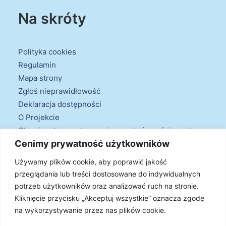
Na skróty
Polityka cookies
Regulamin
Mapa strony
Zgłoś nieprawidłowość
Deklaracja dostępności
O Projekcie
Obowiązek przestrzegania zasad równościowych
Cenimy prywatność użytkowników
oraz warunków podstawowych
Klauzule informacyjne
Używamy plików cookie, aby poprawić jakość
przeglądania lub treści dostosowane do indywidualnych
potrzeb użytkowników oraz analizować ruch na stronie.
Kliknięcie przycisku „Akceptuj wszystkie” oznacza zgodę
na wykorzystywanie przez nas plików cookie.
© 2026 Projekt Doradztwa Energetycznego. Wszystkie prawa
zastrzeżone