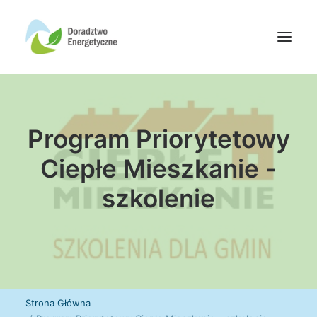
Oferta doradców
Program Priorytetowy
Aktualności
Wydarzenia
Ciepłe Mieszkanie -
Oferta finansowania
szkolenie
Wiedza
Media
Kontakt
Wyszukiwanie
Strona Główna