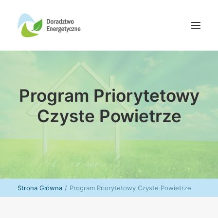
Oferta doradców
Program Priorytetowy
Aktualności
Wydarzenia
Czyste Powietrze
Oferta finansowania
Wiedza
Media
Kontakt
Strona Główna
Program Priorytetowy Czyste Powietrze
Wyszukiwanie