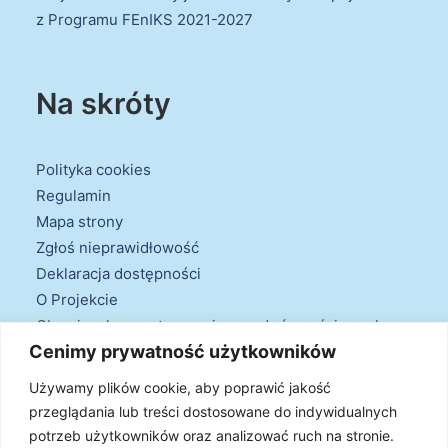
z Programu FEnIKS 2021-2027
Na skróty
Polityka cookies
Regulamin
Mapa strony
Zgłoś nieprawidłowość
Deklaracja dostępności
O Projekcie
Obowiązek przestrzegania zasad równościowych
Cenimy prywatność użytkowników
oraz warunków podstawowych
Klauzule informacyjne
Używamy plików cookie, aby poprawić jakość
przeglądania lub treści dostosowane do indywidualnych
potrzeb użytkowników oraz analizować ruch na stronie.