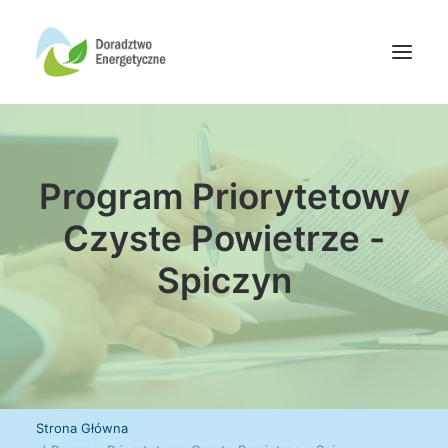
Oferta doradców
Program Priorytetowy
Aktualności
Wydarzenia
Czyste Powietrze -
Oferta finansowania
Spiczyn
Wiedza
Media
Kontakt
Wyszukiwanie
Strona Główna