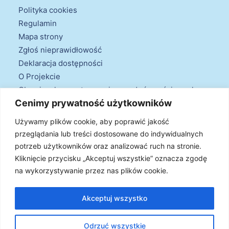
Polityka cookies
Regulamin
Mapa strony
Zgłoś nieprawidłowość
Deklaracja dostępności
O Projekcie
Obowiązek przestrzegania zasad równościowych
Cenimy prywatność użytkowników
oraz warunków podstawowych
Klauzule informacyjne
Używamy plików cookie, aby poprawić jakość
przeglądania lub treści dostosowane do indywidualnych
potrzeb użytkowników oraz analizować ruch na stronie.
Kliknięcie przycisku „Akceptuj wszystkie” oznacza zgodę
na wykorzystywanie przez nas plików cookie.
© 2026 Projekt Doradztwa Energetycznego. Wszystkie prawa
zastrzeżone
Akceptuj wszystko
Odrzuć wszystkie