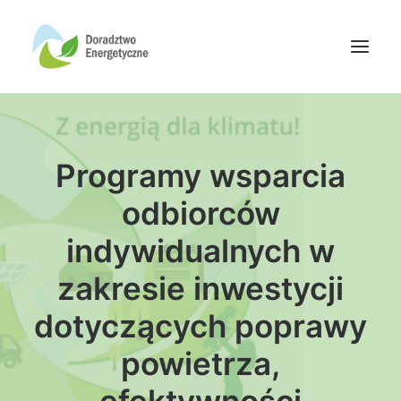
Oferta doradców
Programy wsparcia
Aktualności
Wydarzenia
odbiorców
Oferta finansowania
indywidualnych w
Wiedza
zakresie inwestycji
Media
dotyczących poprawy
Kontakt
powietrza,
Wyszukiwanie