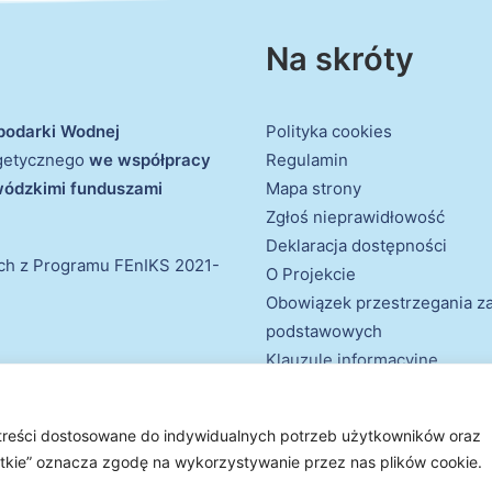
Na skróty
podarki Wodnej
Polityka cookies
rgetycznego
we współpracy
Regulamin
ewódzkimi funduszami
Mapa strony
Zgłoś nieprawidłowość
Deklaracja dostępności
ich z Programu FEnIKS 2021-
O Projekcie
Obowiązek przestrzegania 
podstawowych
Klauzule informacyjne
 treści dostosowane do indywidualnych potrzeb użytkowników oraz
e prawa zastrzeżone
ystkie” oznacza zgodę na wykorzystywanie przez nas plików cookie.