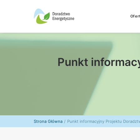
Ofer
Punkt informac
Strona Główna
Punkt informacyjny Projektu Doradz