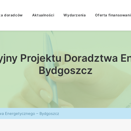
ta doradców
Aktualności
Wydarzenia
Oferta finansowani
yjny Projektu Doradztwa E
Bydgoszcz
twa Energetycznego – Bydgoszcz