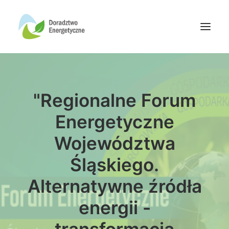
Oferta doradców
"Regionalne Forum
Aktualności
Wydarzenia
Energetyczne
Oferta finansowania
Województwa
Wiedza
Śląskiego.
Media
Alternatywne źródła
Kontakt
energii -
Wyszukiwanie