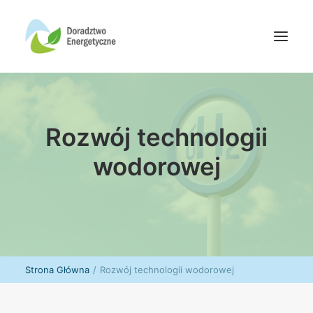
Oferta doradców
Rozwój technologii
Aktualności
Wydarzenia
wodorowej
Oferta finansowania
Wiedza
Media
Kontakt
Strona Główna
Rozwój technologii wodorowej
Wyszukiwanie