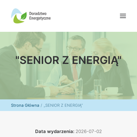
Oferta doradców
"SENIOR Z ENERGIĄ"
Aktualności
Wydarzenia
Oferta finansowania
Wiedza
Media
Strona Główna
„SENIOR Z ENERGIĄ”
Kontakt
Wyszukiwanie
Data wydarzenia:
2026-07-02