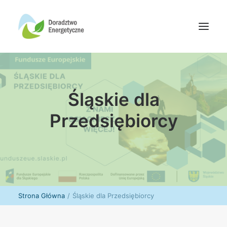
Oferta doradców
Śląskie dla
Aktualności
Wydarzenia
Przedsiębiorcy
Oferta finansowania
Wiedza
Media
Kontakt
Strona Główna
Śląskie dla Przedsiębiorcy
Wyszukiwanie