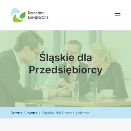
Oferta doradców
Śląskie dla
Aktualności
Wydarzenia
Przedsiębiorcy
Oferta finansowania
Wiedza
Media
Kontakt
Strona Główna
Śląskie dla Przedsiębiorcy
Wyszukiwanie