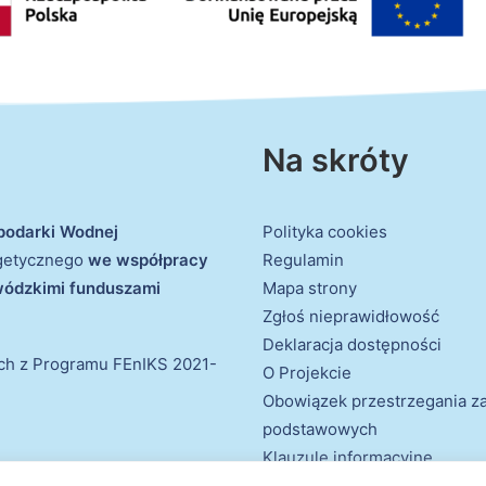
Na skróty
podarki Wodnej
Polityka cookies
rgetycznego
we współpracy
Regulamin
ewódzkimi funduszami
Mapa strony
Zgłoś nieprawidłowość
Deklaracja dostępności
ich z Programu FEnIKS 2021-
O Projekcie
Obowiązek przestrzegania 
podstawowych
Klauzule informacyjne