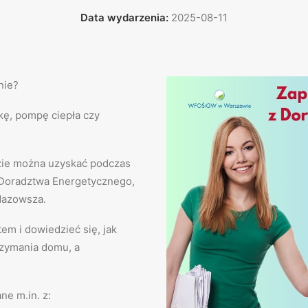
Data wydarzenia:
2025-08-11
nie?
kę, pompę ciepła czy
dzie można uzyskać podczas
 Doradztwa Energetycznego,
Mazowsza.
em i dowiedzieć się, jak
rzymania domu, a
e m.in. z: