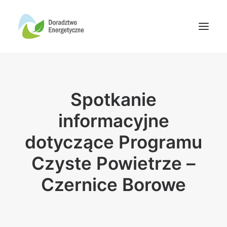
Oferta doradców
Spotkanie
Aktualności
Wydarzenia
informacyjne
Oferta finansowania
dotyczące Programu
Wiedza
Czyste Powietrze –
Media
Czernice Borowe
Kontakt
Wyszukiwanie