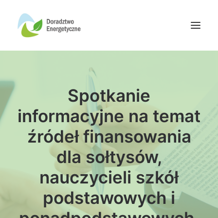
Oferta doradców
Spotkanie
Aktualności
Wydarzenia
informacyjne na temat
Oferta finansowania
źródeł finansowania
Wiedza
dla sołtysów,
Media
nauczycieli szkół
Kontakt
podstawowych i
Wyszukiwanie