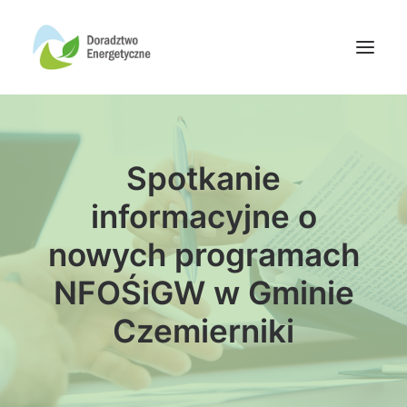
Oferta doradców
Spotkanie
Aktualności
Wydarzenia
informacyjne o
Oferta finansowania
nowych programach
Wiedza
NFOŚiGW w Gminie
Media
Czemierniki
Kontakt
Wyszukiwanie