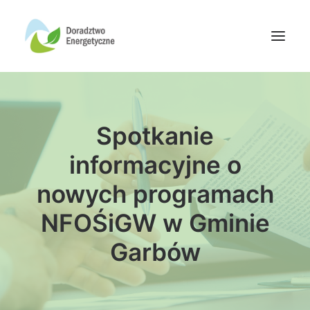
Oferta doradców
Spotkanie
Aktualności
Wydarzenia
informacyjne o
Oferta finansowania
nowych programach
Wiedza
NFOŚiGW w Gminie
Media
Garbów
Kontakt
Wyszukiwanie