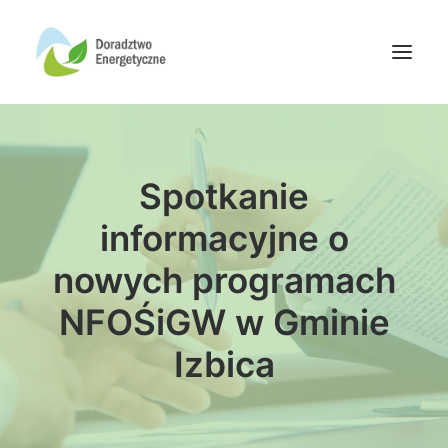
Oferta doradców
Spotkanie
Aktualności
Wydarzenia
informacyjne o
Oferta finansowania
nowych programach
Wiedza
NFOŚiGW w Gminie
Media
Izbica
Kontakt
Wyszukiwanie