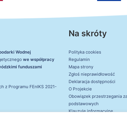
Na skróty
podarki Wodnej
Polityka cookies
rgetycznego
we współpracy
Regulamin
ewódzkimi funduszami
Mapa strony
Zgłoś nieprawidłowość
Deklaracja dostępności
ich z Programu FEnIKS 2021-
O Projekcie
Obowiązek przestrzegania 
podstawowych
Klauzule informacyjne