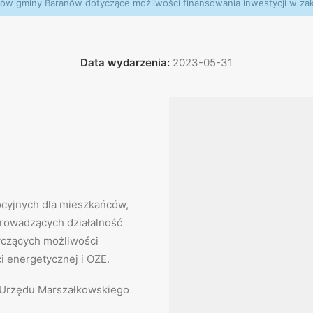
ców gminy Baranów dotyczące możliwości finansowania inwestycji w zak
Data wydarzenia:
2023-05-31
ocyjnych dla mieszkańców,
prowadzących działalność
yczących możliwości
i energetycznej i OZE.
 Urzędu Marszałkowskiego