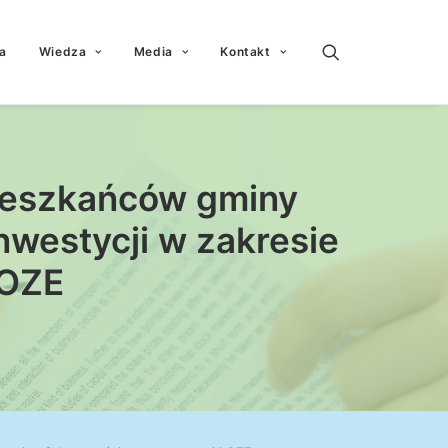
a
Wiedza
Media
Kontakt
mieszkańców gminy
westycji w zakresie
 OZE