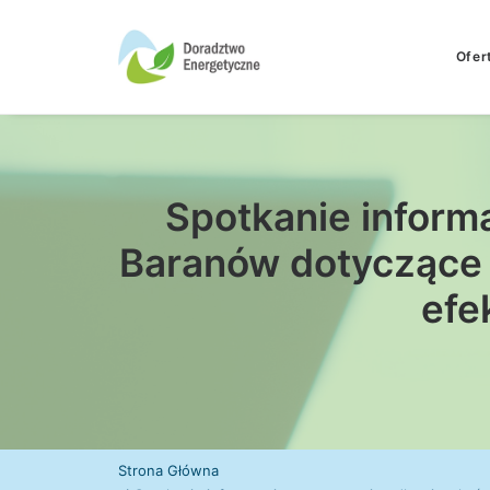
Ofer
Spotkanie inform
Baranów dotyczące 
efe
Strona Główna