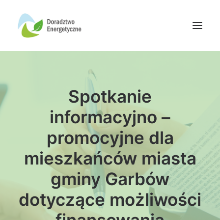
Oferta doradców
Spotkanie
Aktualności
Wydarzenia
informacyjno –
Oferta finansowania
promocyjne dla
Wiedza
mieszkańców miasta
Media
gminy Garbów
Kontakt
dotyczące możliwości
Wyszukiwanie