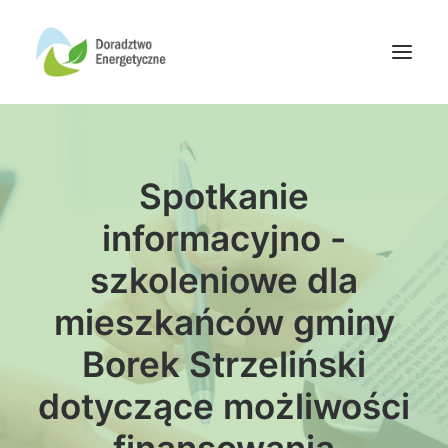
Oferta doradców
Spotkanie
Aktualności
Wydarzenia
informacyjno -
Oferta finansowania
szkoleniowe dla
Wiedza
mieszkańców gminy
Media
Borek Strzeliński
Kontakt
dotyczące możliwości
Wyszukiwanie