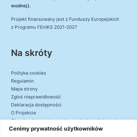
wodnej).
Projekt finansowany jest z Funduszy Europejskich
z Programu FEnIKS 2021-2027
Na skróty
Polityka cookies
Regulamin
Mapa strony
Zgłoś nieprawidłowość
Deklaracja dostępności
O Projekcie
Obowiązek przestrzegania zasad równościowych
Cenimy prywatność użytkowników
oraz warunków podstawowych
Klauzule informacyjne