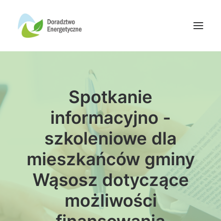
Oferta doradców
Spotkanie
Aktualności
Wydarzenia
informacyjno -
Oferta finansowania
szkoleniowe dla
Wiedza
mieszkańców gminy
Media
Wąsosz dotyczące
Kontakt
możliwości
Wyszukiwanie