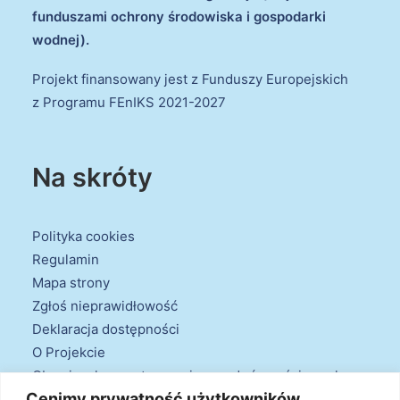
funduszami ochrony środowiska i gospodarki
wodnej).
Projekt finansowany jest z Funduszy Europejskich
z Programu FEnIKS 2021-2027
Na skróty
Polityka cookies
Regulamin
Mapa strony
Zgłoś nieprawidłowość
Deklaracja dostępności
O Projekcie
Obowiązek przestrzegania zasad równościowych
Cenimy prywatność użytkowników
oraz warunków podstawowych