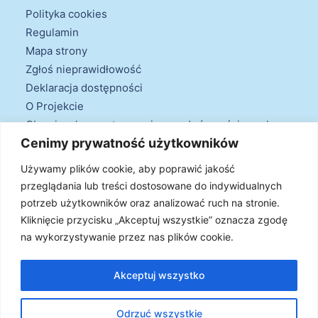
Polityka cookies
Regulamin
Mapa strony
Zgłoś nieprawidłowość
Deklaracja dostępności
O Projekcie
Obowiązek przestrzegania zasad równościowych
Cenimy prywatność użytkowników
oraz warunków podstawowych
Klauzule informacyjne
Używamy plików cookie, aby poprawić jakość
przeglądania lub treści dostosowane do indywidualnych
potrzeb użytkowników oraz analizować ruch na stronie.
Kliknięcie przycisku „Akceptuj wszystkie” oznacza zgodę
na wykorzystywanie przez nas plików cookie.
© 2026 Projekt Doradztwa Energetycznego. Wszystkie prawa
zastrzeżone
Akceptuj wszystko
Odrzuć wszystkie