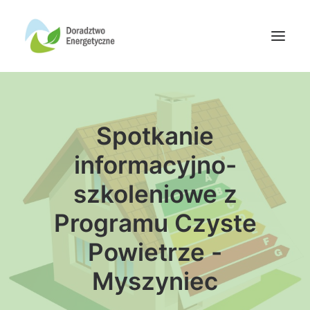
Oferta doradców
Spotkanie
Aktualności
Wydarzenia
informacyjno-
Oferta finansowania
szkoleniowe z
Wiedza
Programu Czyste
Media
Powietrze -
Kontakt
Myszyniec
Wyszukiwanie