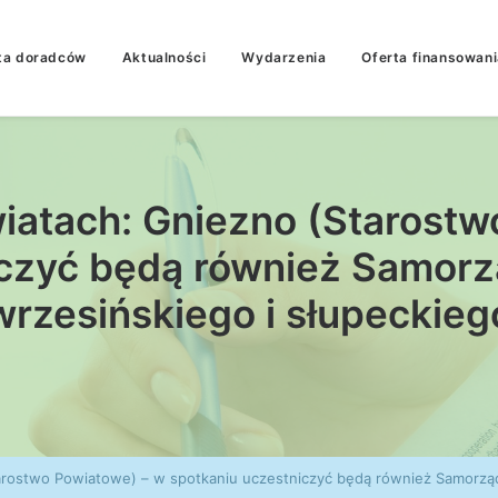
ta doradców
Aktualności
Wydarzenia
Oferta finansowani
iatach: Gniezno (Starostw
iczyć będą również Samor
wrzesińskiego i słupeckieg
arostwo Powiatowe) – w spotkaniu uczestniczyć będą również Samorzą