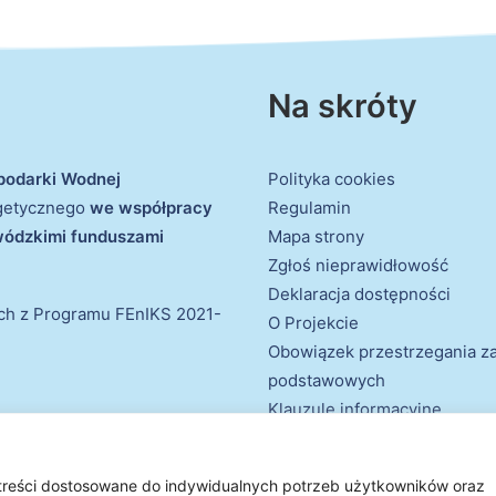
Na skróty
podarki Wodnej
Polityka cookies
rgetycznego
we współpracy
Regulamin
ewódzkimi funduszami
Mapa strony
Zgłoś nieprawidłowość
Deklaracja dostępności
ich z Programu FEnIKS 2021-
O Projekcie
Obowiązek przestrzegania 
podstawowych
Klauzule informacyjne
 treści dostosowane do indywidualnych potrzeb użytkowników oraz