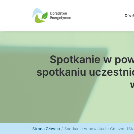
Ofer
Spotkanie w pow
spotkaniu uczestn
Strona Główna
Spotkanie w powiatach: Gniezno (St