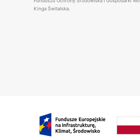
Funduszu Ochrony Środowiska i Gospodarki Wo
Kinga Świtalska.