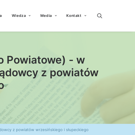
a
Wiedza
Media
Kontakt
o Powiatowe) - w
ządowcy z powiatów
o
dowcy z powiatów wrzesińskiego i słupeckiego