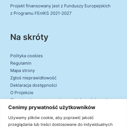
Projekt finansowany jest z Funduszy Europejskich
z Programu FEnIKS 2021-2027
Na skróty
Polityka cookies
Regulamin
Mapa strony
Zgłoś nieprawidłowość
Deklaracja dostępności
O Projekcie
Obowiązek przestrzegania zasad równościowych
Cenimy prywatność użytkowników
oraz warunków podstawowych
Klauzule informacyjne
Używamy plików cookie, aby poprawić jakość
przeglądania lub treści dostosowane do indywidualnych