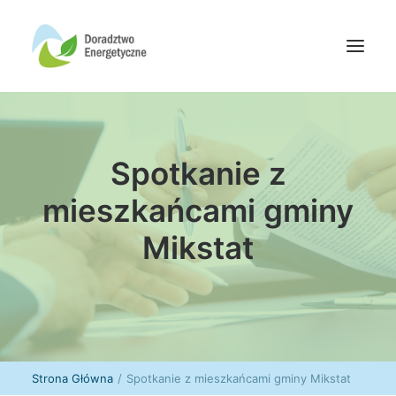
Oferta doradców
Spotkanie z
Aktualności
Wydarzenia
mieszkańcami gminy
Oferta finansowania
Mikstat
Wiedza
Media
Kontakt
Wyszukiwanie
Strona Główna
Spotkanie z mieszkańcami gminy Mikstat