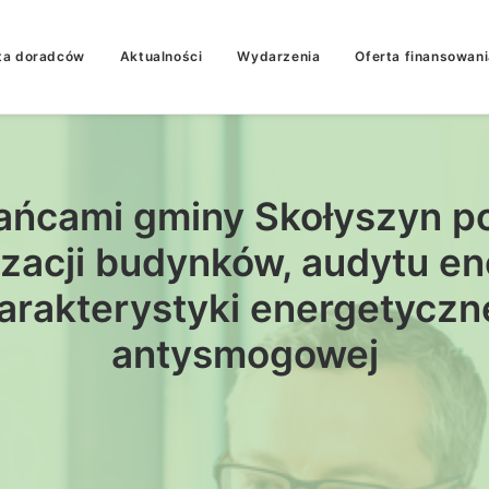
ta doradców
Aktualności
Wydarzenia
Oferta finansowani
ańcami gminy Skołyszyn 
zacji budynków, audytu en
rakterystyki energetyczn
antysmogowej