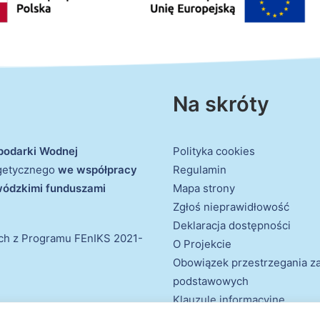
Na skróty
podarki Wodnej
Polityka cookies
rgetycznego
we współpracy
Regulamin
ewódzkimi funduszami
Mapa strony
Zgłoś nieprawidłowość
Deklaracja dostępności
ich z Programu FEnIKS 2021-
O Projekcie
Obowiązek przestrzegania 
podstawowych
Klauzule informacyjne