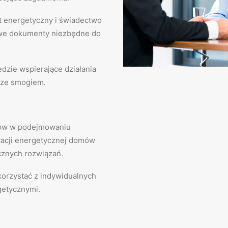
t energetyczny i świadectwo
zowe dokumenty niezbędne do
zie wspierające działania
i ze smogiem.
ców w podejmowaniu
acji energetycznej domów
cznych rozwiązań.
korzystać z indywidualnych
getycznymi.