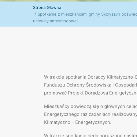
Strona Główna
Spotkanie z mieszkańcami gminy Skołyszyn poświęc
uchwały antysmogowej
W trakcie spotkania Doradcy Klimatyczno
Funduszu Ochrony Środowiska i Gospodar
promować Projekt Doradztwa Energetyczn
Mieszkańcy dowiedzą się o głównych cela
Energetycznego raz zadaniach realizowan
Klimatyczno – Energetycznych.
W trakcie spotkania będą poruszone nastę