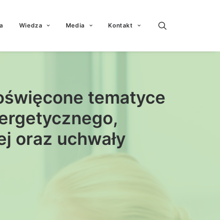
a
Wiedza
Media
Kontakt
poświęcone tematyce
ergetycznego,
ej oraz uchwały