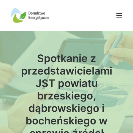
Oferta doradców
Spotkanie z
Aktualności
Wydarzenia
przedstawicielami
Oferta finansowania
JST powiatu
Wiedza
brzeskiego,
Media
dąbrowskiego i
Kontakt
bocheńskiego w
Wyszukiwanie