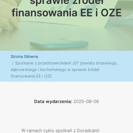
sprawie źródeł
finansowania EE i OZE
Strona Główna
Spotkanie z przedstawicielami JST powiatu brzeskiego,
dąbrowskiego i bocheńskiego w sprawie źródeł
finansowania EE i OZE
Data wydarzenia:
2025-08-06
W ramach cyklu spotkań z Doradcami