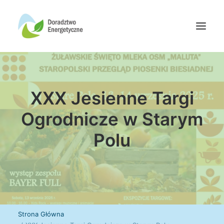
Oferta doradców
XXX Jesienne Targi
Aktualności
Wydarzenia
Ogrodnicze w Starym
Oferta finansowania
Polu
Wiedza
Media
Kontakt
Wyszukiwanie
Strona Główna