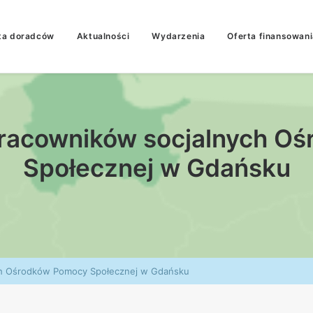
ta doradców
Aktualności
Wydarzenia
Oferta finansowani
 pracowników socjalnych O
Społecznej w Gdańsku
ych Ośrodków Pomocy Społecznej w Gdańsku